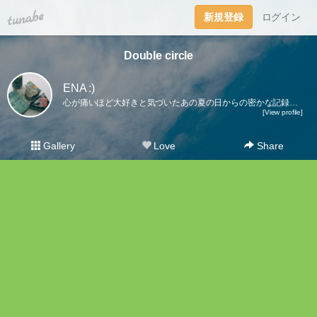
tuna.be
新規登録
ログイン
Double circle
ENA :)
心が痛いほど大好きと気づいたあの夏の日からの密かな記録。地元も同じで見た目の雰囲気も似てて共通点もたくさんあるその人はずっとずっと特別な人。少人数派の恋愛でも大きい壁があったとしてもそんな特別な人と家族になりたい。
[View profile]
Gallery
Love
Share