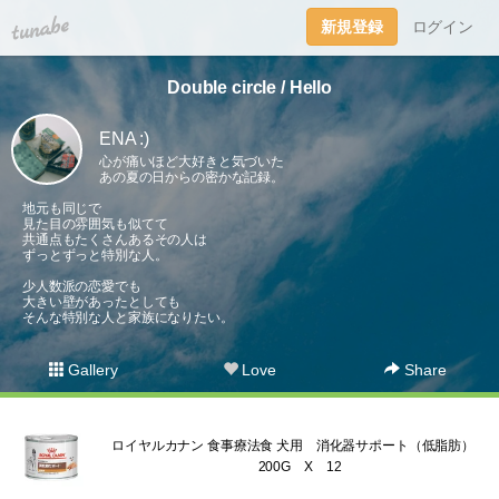
tuna.be
新規登録
ログイン
Double circle / Hello
ENA :)
心が痛いほど大好きと気づいた
あの夏の日からの密かな記録。
地元も同じで
見た目の雰囲気も似てて
共通点もたくさんあるその人は
ずっとずっと特別な人。
少人数派の恋愛でも
大きい壁があったとしても
そんな特別な人と家族になりたい。
Gallery
Love
Share
ロイヤルカナン 食事療法食 犬用 消化器サポート（低脂肪）
200G X 12