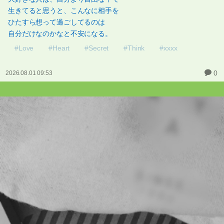
生きてると思うと、こんなに相手を
ひたすら想って過ごしてるのは
自分だけなのかなと不安になる。
#Love
#Heart
#Secret
#Think
#xxxx
0
2026.08.01 09:53