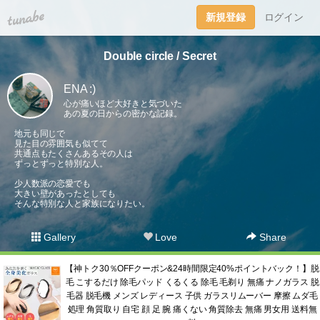
tuna.be
新規登録
ログイン
Double circle / Secret
ENA :)
心が痛いほど大好きと気づいた
あの夏の日からの密かな記録。
地元も同じで
見た目の雰囲気も似てて
共通点もたくさんあるその人は
ずっとずっと特別な人。
少人数派の恋愛でも
大きい壁があったとしても
そんな特別な人と家族になりたい。
Gallery
Love
Share
【神トク30％OFFクーポン&24時間限定40%ポイントバック！】脱
毛 こするだけ 除毛パッド くるくる 除毛 毛剃り 無痛 ナノガラス 脱
毛器 脱毛機 メンズ レディース 子供 ガラスリムーバー 摩擦 ムダ毛
処理 角質取り 自宅 顔 足 腕 痛くない 角質除去 無痛 男女用 送料無