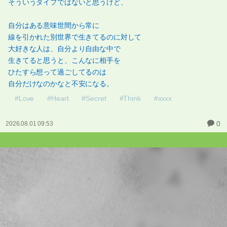
そういうタイプではないと思うけど、
自分はある意味世間から常に
線を引かれた別世界で生きてるのに対して
大好きな人は、自分より自由な中で
生きてると思うと、こんなに相手を
ひたすら想って過ごしてるのは
自分だけなのかなと不安になる。
#Love
#Heart
#Secret
#Think
#xxxx
0
2026.08.01 09:53