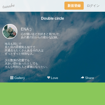
tuna.be
新規登録
ログイン
Double circle
ENA :)
心が痛いほど大好きと気づいた
あの夏の日からの密かな記録。
地元も同じで
見た目の雰囲気も似てて
共通点もたくさんあるその人は
ずっとずっと特別な人。
少人数派の恋愛でも
大きい壁があったとしても
そんな特別な人と家族になりたい。
Gallery
Love
Share