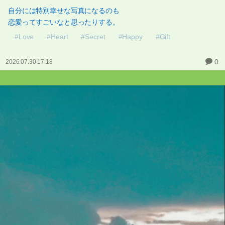
自分には特別幸せな写真になるのも
恋愛ってすごいなと思ったりする。
#Love
#Heart
#Secret
#Happy
#Gift
0
2026.07.30 17:18