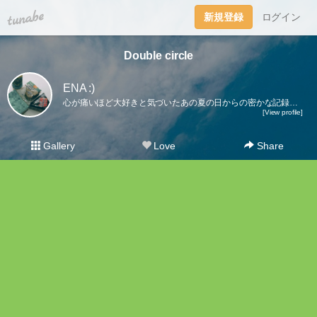
tuna.be
新規登録
ログイン
Double circle
ENA :)
心が痛いほど大好きと気づいたあの夏の日からの密かな記録。地元も同じで見た目の雰囲気も似てて共通点もたくさんあるその人はずっとずっと特別な人。少人数派の恋愛でも大きい壁があったとしてもそんな特別な人と家族になりたい。
[View profile]
Gallery
Love
Share