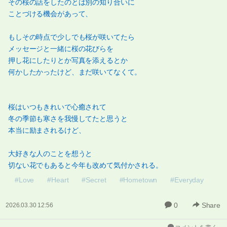
その桜の話をしたのとは別の知り合いに
ことづける機会があって、
もしその時点で少しでも桜が咲いてたら
メッセージと一緒に桜の花びらを
押し花にしたりとか写真を添えるとか
何かしたかったけど、まだ咲いてなくて。
桜はいつもきれいで心癒されて
冬の季節も寒さを我慢してたと思うと
本当に励まされるけど、
大好きな人のことを想うと
切ない花でもあると今年も改めて気付かされる。
#Love
#Heart
#Secret
#Hometown
#Everyday
0
Share
2026.03.30 12:56