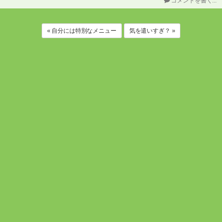
コメントを書く...
« 自分には特別なメニュー
気を遣いすぎ？ »