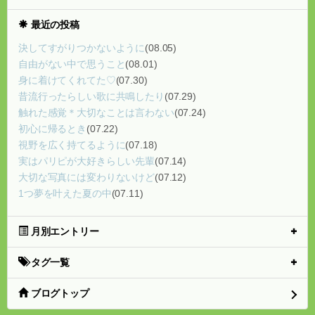
最近の投稿
決してすがりつかないように
(08.05)
自由がない中で思うこと
(08.01)
身に着けてくれてた♡
(07.30)
昔流行ったらしい歌に共鳴したり
(07.29)
触れた感覚＊大切なことは言わない
(07.24)
初心に帰るとき
(07.22)
視野を広く持てるように
(07.18)
実はパリピが大好きらしい先輩
(07.14)
大切な写真には変わりないけど
(07.12)
1つ夢を叶えた夏の中
(07.11)
月別エントリー
タグ一覧
ブログトップ