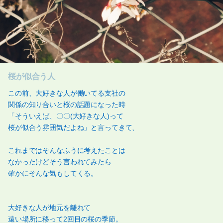
桜が似合う人
この前、大好きな人が働いてる支社の
関係の知り合いと桜の話題になった時
「そういえば、〇〇(大好きな人)って
桜が似合う雰囲気だよね」と言ってきて、
これまではそんなふうに考えたことは
なかったけどそう言われてみたら
確かにそんな気もしてくる。
大好きな人が地元を離れて
遠い場所に移って2回目の桜の季節。