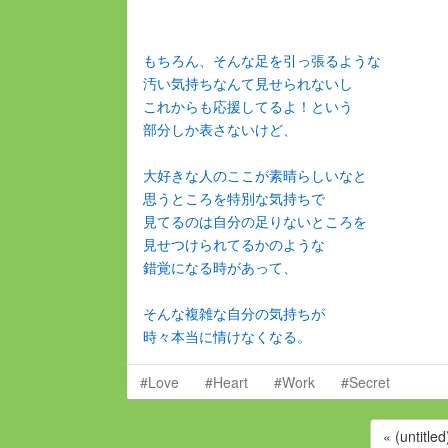
もちろん、そんな足を引っ張るような
汚い気持ちなんて見せられないし
これからも応援してるよ！という
部分しか表さないけど、
大好きな人のここが素晴らしいなと
思うところを特別な気持ちで
見てるのは自分の足りないところを
見せつけられてるかのような
錯覚になる時があって、
そんな複雑な自分の気持ちが
時々本当に情けなくなる。
#Love
#Heart
#Work
#Secret
« (untitled