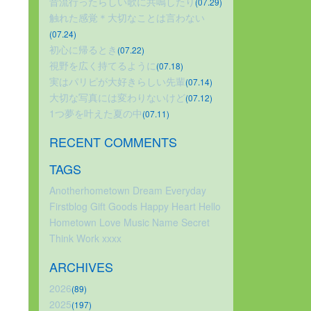
昔流行ったらしい歌に共鳴したり
(07.29)
触れた感覚＊大切なことは言わない
(07.24)
初心に帰るとき
(07.22)
視野を広く持てるように
(07.18)
実はパリピが大好きらしい先輩
(07.14)
大切な写真には変わりないけど
(07.12)
1つ夢を叶えた夏の中
(07.11)
RECENT COMMENTS
TAGS
Anotherhometown
Dream
Everyday
Firstblog
Gift
Goods
Happy
Heart
Hello
Hometown
Love
Music
Name
Secret
Think
Work
xxxx
ARCHIVES
2026
(89)
2025
(197)