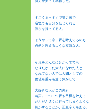
努力が実って就職した。
すごくまっすぐで努力家で
逆境でも自分を信じられる
強さを持ってる人。
そうやって今、夢を叶えてるのも
必然と思えるような立派な人。
それをどんなに分かってても
なりたかった大人になれた人と
なれてない人では人間としての
価値も重みも違う気がして
大好きな人がこの先も
着実に一つ一つ夢や目標を叶えて
だんだん遠くに行ってしまうような
気がすることが、正直辛くもある。