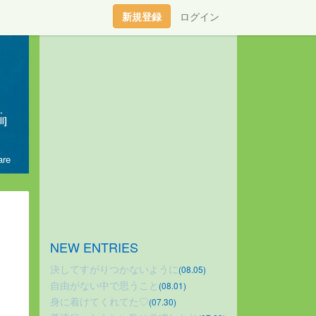
新規登録
ログイン
の恋愛でも大きい壁があったとしてもそんな特別な人と家族になりたい。
l]
re
NEW ENTRIES
決してすがりつかないように
(08.05)
自由がない中で思うこと
(08.01)
身に着けてくれてた♡
(07.30)