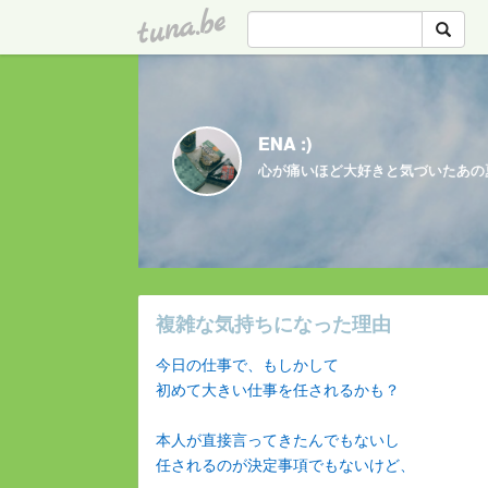
tuna.be
ENA :)
複雑な気持ちになった理由
今日の仕事で、もしかして
初めて大きい仕事を任されるかも？
本人が直接言ってきたんでもないし
任されるのが決定事項でもないけど、