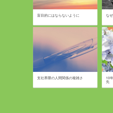
盲目的にはならないように
なぜ
支社界隈の人間関係の複雑さ
10
先